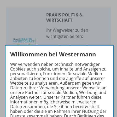
PRAXIS POLITIK &
WIRTSCHAFT
Ihr Wegweiser zu den
wichtigsten Seiten:
zu den Abo-Angeboten
Willkommen bei Westermann
zum Zeitschriftenkiosk
zum Online-Archiv
Wir verwenden neben technisch notwendigen
Cookies auch solche, um Inhalte und Anzeigen zu
Mehr zur Zeitschrift
personalisieren, Funktionen für soziale Medien
anbieten zu können und die Zugriffe auf unserer
Webseite zu analysieren. Außerdem geben wir
Daten zu ihrer Verwendung unserer Webseite an
unsere Partner für soziale Medien, Werbung und
Analysen weiter. Unserer Partner führen diese
Informationen möglicherweise mit weiteren
Produktinformationen
Daten zusammen, die Sie ihnen bereitgestellt
haben oder die sie im Rahmen Ihrer Nutzung der
Dienste gesammelt haben. Durch Betätigen des