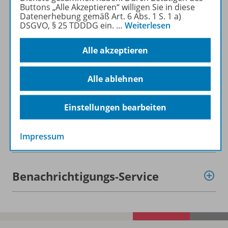
Buttons „Alle Akzeptieren“ willigen Sie in diese
Datenerhebung gemäß Art. 6 Abs. 1 S. 1 a)
Beschreibung
DSGVO, § 25 TDDDG ein.
…
Weiterlesen
Alle akzeptieren
Inhalte
Alle ablehnen
Zugehörige Produkte
Einstellungen bearbeiten
HeftPlusWeb
Impressum
Benachrichtigungs-Service