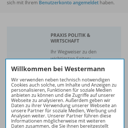
sich mit Ihrem
Benutzerkonto angemeldet
haben.
PRAXIS POLITIK &
WIRTSCHAFT
Ihr Wegweiser zu den
wichtigsten Seiten:
Willkommen bei Westermann
zu den Abo-Angeboten
zum Zeitschriftenkiosk
Wir verwenden neben technisch notwendigen
zum Online-Archiv
Cookies auch solche, um Inhalte und Anzeigen zu
personalisieren, Funktionen für soziale Medien
anbieten zu können und die Zugriffe auf unserer
Mehr zur Zeitschrift
Webseite zu analysieren. Außerdem geben wir
Daten zu ihrer Verwendung unserer Webseite an
unsere Partner für soziale Medien, Werbung und
Analysen weiter. Unserer Partner führen diese
Informationen möglicherweise mit weiteren
Daten zusammen, die Sie ihnen bereitgestellt