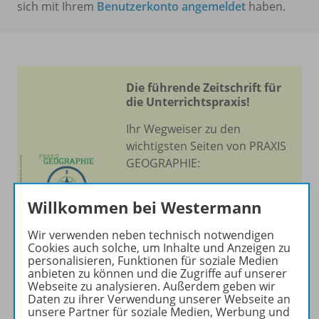
sich mit Ihrem
Benutzerkonto angemeldet
haben.
Die führende Zeitschrift für
die Unterrichtspraxis!
Ihr Wegweiser zu den
wichtigsten Seiten von PRAXIS
GEOGRAPHIE:
zu den Abo-Angeboten
Willkommen bei Westermann
zum Zeitschriftenkiosk
zum Online-Archiv
Wir verwenden neben technisch notwendigen
Cookies auch solche, um Inhalte und Anzeigen zu
personalisieren, Funktionen für soziale Medien
Mehr zur Zeitschrift
anbieten zu können und die Zugriffe auf unserer
Webseite zu analysieren. Außerdem geben wir
Daten zu ihrer Verwendung unserer Webseite an
unsere Partner für soziale Medien, Werbung und