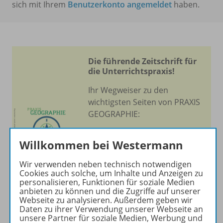
sich mit Ihrem
Benutzerkonto angemeldet
haben.
Die führende Zeitschrift für
die Unterrichtspraxis!
Ihr Wegweiser zu den
wichtigsten Seiten von PRAXIS
GEOGRAPHIE:
zu den Abo-Angeboten
Willkommen bei Westermann
zum Zeitschriftenkiosk
zum Online-Archiv
Wir verwenden neben technisch notwendigen
Cookies auch solche, um Inhalte und Anzeigen zu
personalisieren, Funktionen für soziale Medien
Mehr zur Zeitschrift
anbieten zu können und die Zugriffe auf unserer
Webseite zu analysieren. Außerdem geben wir
Daten zu ihrer Verwendung unserer Webseite an
unsere Partner für soziale Medien, Werbung und