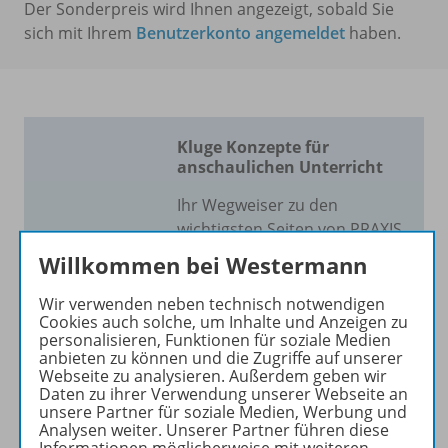
Der Sonderpreis wird Ihnen angezeigt, sobald Sie
sich mit Ihrem
Benutzerkonto angemeldet
haben.
Kluge Konzepte für
anschaulichen Unterricht
Ihr Wegweiser zu den
wichtigsten Seiten von PRAXIS
GESCHICHTE:
Willkommen bei Westermann
zu den Abo-Angeboten
Wir verwenden neben technisch notwendigen
zum Zeitschriftenkiosk
Cookies auch solche, um Inhalte und Anzeigen zu
personalisieren, Funktionen für soziale Medien
zum Online-Archiv
anbieten zu können und die Zugriffe auf unserer
Webseite zu analysieren. Außerdem geben wir
Mehr zur Zeitschrift
Daten zu ihrer Verwendung unserer Webseite an
unsere Partner für soziale Medien, Werbung und
Analysen weiter. Unserer Partner führen diese
Informationen möglicherweise mit weiteren