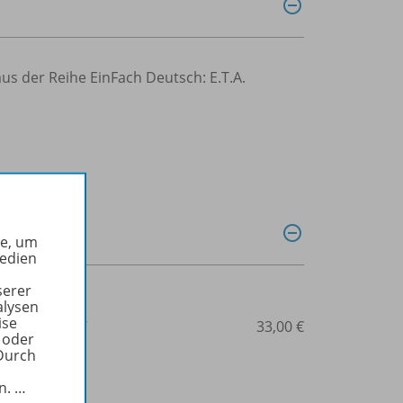
us der Reihe EinFach Deutsch: E.T.A.
he, um
Medien
serer
alysen
ise
3-14-022568-7
33,00 €
 oder
Durch
in.
…