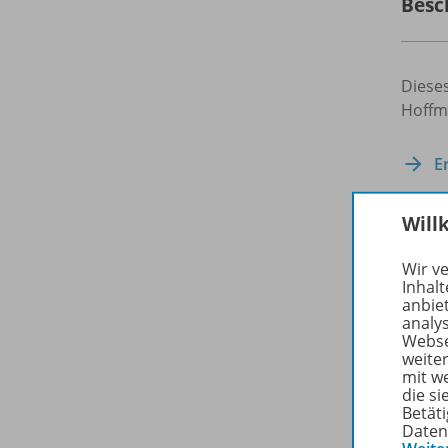
Besc
Dieses
Hoffm
E
Will
Zuge
Wir v
Inhalt
anbie
analy
Webse
weite
mit w
die s
Betäti
Daten