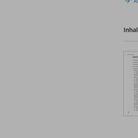
A
Inha