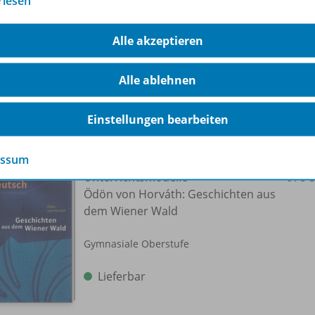
rlesen
Gymnasiale Oberstufe
Lieferbar
Alle akzeptieren
Alle ablehnen
Einstellungen bearbeiten
essum
EinFach Deutsch
Unterrichtsmodelle
978-
Ödön von Horváth: Geschichten aus
dem Wiener Wald
Gymnasiale Oberstufe
Lieferbar