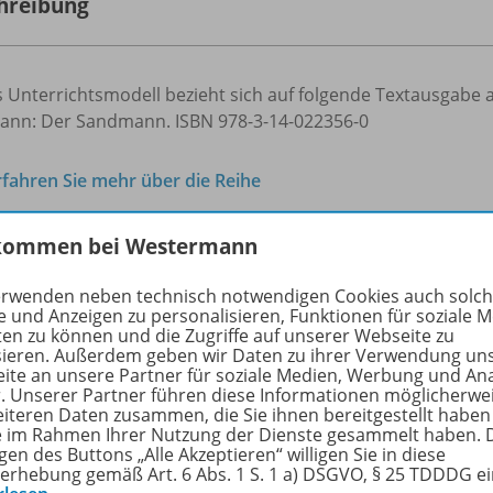
hreibung
 Unterrichtsmodell bezieht sich auf folgende Textausgabe a
ann: Der Sandmann. ISBN 978-3-14-022356-0
rfahren Sie mehr über die Reihe
kommen bei Westermann
hörige Produkte
erwenden neben technisch notwendigen Cookies auch solc
e und Anzeigen zu personalisieren, Funktionen für soziale 
ten zu können und die Zugriffe auf unserer Webseite zu
sieren. Außerdem geben wir Daten zu ihrer Verwendung un
EinFach Deutsch
ite an unsere Partner für soziale Medien, Werbung und An
r. Unserer Partner führen diese Informationen möglicherwe
Unterrichtsmodelle
978-
eiteren Daten zusammen, die Sie ihnen bereitgestellt haben
E.T.A. Hoffmann: Klein Zaches
ie im Rahmen Ihrer Nutzung der Dienste gesammelt haben. 
genannt Zinnober
gen des Buttons „Alle Akzeptieren“ willigen Sie in diese
erhebung gemäß Art. 6 Abs. 1 S. 1 a) DSGVO, § 25 TDDDG e