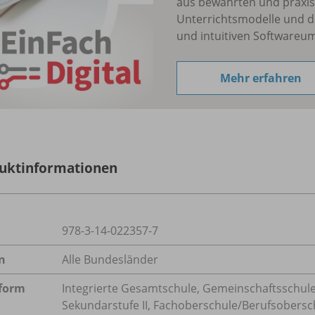
aus bewährten und praxis
Unterrichtsmodelle und d
und intuitiven Softwareu
Mehr erfahren
uktinformationen
978-3-14-022357-7
n
Alle Bundesländer
form
Integrierte Gesamtschule, Gemeinschaftsschule
Sekundarstufe II, Fachoberschule/
Berufsobersc