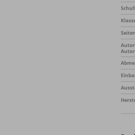
Schul
Klass
Seite
Autor
Autor
Abme
Einba
Ausst
Herste