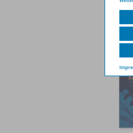
Weite
Impr