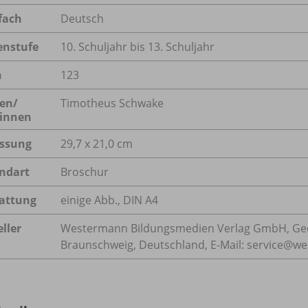
fach
Deutsch
enstufe
10. Schuljahr bis 13. Schuljahr
n
123
en/
Timotheus Schwake
innen
ssung
29,7 x 21,0 cm
ndart
Broschur
attung
einige Abb., DIN A4
ller
Westermann Bildungsmedien Verlag GmbH, Geo
Braunschweig, Deutschland, E-Mail: service@w