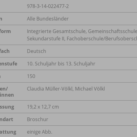
978-3-14-022477-2
n
Alle Bundesländer
form
Integrierte Gesamtschule, Gemeinschaftsschule
Sekundarstufe II, Fachoberschule/
Berufsobersc
fach
Deutsch
enstufe
10. Schuljahr bis 13. Schuljahr
n
150
en/
Claudia Müller-Völkl, Michael Völkl
innen
ssung
19,2 x 12,7 cm
ndart
Broschur
attung
einige Abb.