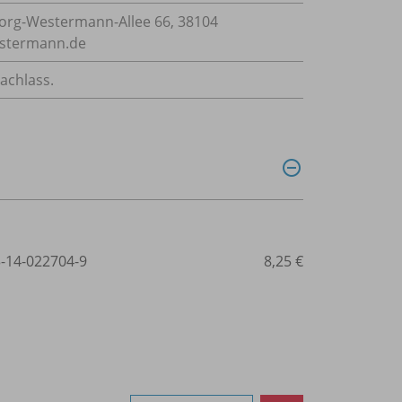
rg-Westermann-Allee 66, 38104
estermann.de
achlass.
3-14-022704-9
8,25 €