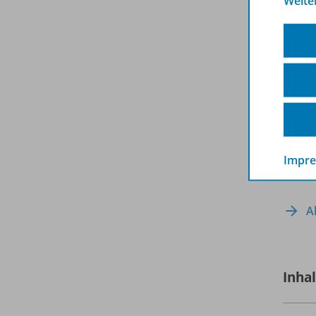
Weite
Impr
A
Inha