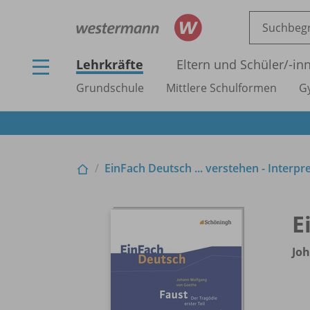
Lehrkräfte
Eltern und Schüler/
-in
Grundschule
Mittlere Schulformen
G
EinFach Deutsch ... verstehen - Interpr
E
Joh