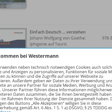
EinFach Deutsch ... verstehen
Johann Wolfgang von Goethe:
978-
Iphigenie auf Tauris
kommen bei Westermann
Lieferbar
erwenden neben technisch notwendigen Cookies auch solc
e und Anzeigen zu personalisieren, Funktionen für soziale 
ten zu können und die Zugriffe auf unserer Webseite zu
sieren. Außerdem geben wir Daten zu ihrer Verwendung un
ite an unsere Partner für soziale Medien, Werbung und An
r. Unserer Partner führen diese Informationen möglicherwe
eiteren Daten zusammen, die Sie ihnen bereitgestellt haben
ie im Rahmen Ihrer Nutzung der Dienste gesammelt haben. 
gen des Buttons „Alle Akzeptieren“ willigen Sie in diese
erhebung gemäß Art. 6 Abs. 1 S. 1 a) DSGVO, § 25 TDDDG e
EinFach Deutsch ... verstehen