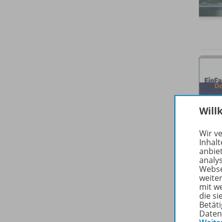
Will
Wir v
Inhalt
anbie
analy
Webse
weite
mit w
die s
Betäti
Daten