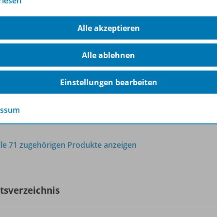
rlesen
Johann Wolfgang von Goethe: Die
978-
Leiden des jungen Werthers
Alle akzeptieren
Lieferbar
Alle ablehnen
Einstellungen bearbeiten
essum
lle 71 zugehörigen Produkte anzeigen
ltsverzeichnis