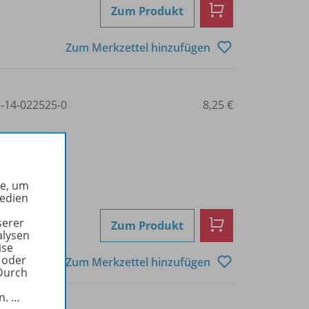
Zum Produkt
Zum Merkzettel hinzufügen
3-14-022525-0
8,25 €
he, um
Medien
serer
Zum Produkt
alysen
ise
 oder
Zum Merkzettel hinzufügen
Durch
in.
…