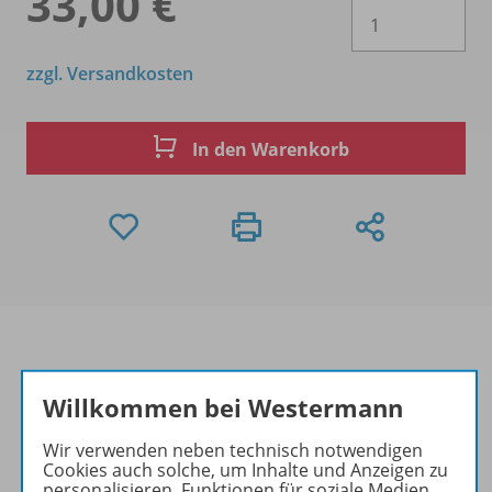
33,00 €
Es 
zzgl. Versandkosten
In den Warenkorb
Willkommen bei Westermann
Produktinformationen
Wir verwenden neben technisch notwendigen
Cookies auch solche, um Inhalte und Anzeigen zu
personalisieren, Funktionen für soziale Medien