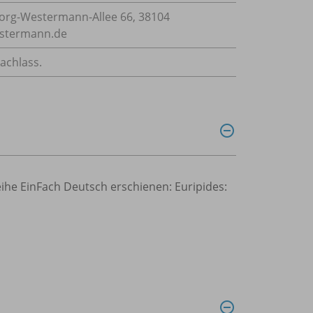
rg-Westermann-Allee 66, 38104
estermann.de
achlass.
eihe EinFach Deutsch erschienen: Euripides: