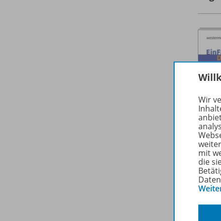
Will
Wir v
Inhalt
anbie
analy
Webse
weite
mit w
die s
Betäti
Daten
Weite