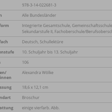
978-3-14-022681-3
n
Alle Bundesländer
form
Integrierte Gesamtschule, Gemeinschaftsschule
Sekundarstufe II, Fachoberschule/
Berufsobersc
fach
Deutsch
,
Schullektüre
enstufe
10. Schuljahr bis 13. Schuljahr
n
106
en/
Alexandra Wölke
innen
ssung
18,6 x 12,1 cm
ndart
Broschur
attung
einige vierfarb. Abb.