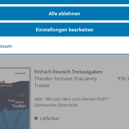
Gymnasiale Oberstufe
Alle ablehnen
Lieferbar
Einstellungen bearbeiten
essum
EinFach Deutsch Textausgaben
Theodor Fontane: Frau Jenny
978-
Treibel
oder "Wo sich Herz zum Herzen find't".
Gymnasiale Oberstufe
Lieferbar