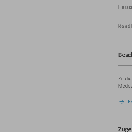
Herste
Kondi
Besc
Zu die
Medea
E
Zuge