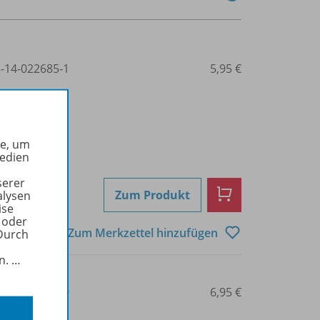
3-14-022685-1
5,95 €
he, um
Medien
serer
Zum Produkt
alysen
ise
 oder
Zum Merkzettel hinzufügen
Durch
in.
…
3-14-022410-9
6,95 €