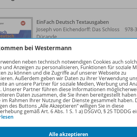
EinFach Deutsch Textausgaben
Joseph von Eichendorff: Das Schloss
978-
Dürande
kommen bei Westermann
Gymnasiale Oberstufe
erwenden neben technisch notwendigen Cookies auch solc
Lieferbar
e und Anzeigen zu personalisieren, Funktionen für soziale 
ten zu können und die Zugriffe auf unserer Webseite zu
sieren. Außerdem geben wir Daten zu ihrer Verwendung un
ite an unsere Partner für soziale Medien, Werbung und An
r. Unserer Partner führen diese Informationen möglicherwe
eiteren Daten zusammen, die Sie ihnen bereitgestellt haben
ie im Rahmen Ihrer Nutzung der Dienste gesammelt haben. 
gen des Buttons „Alle Akzeptieren“ willigen Sie in diese
erhebung gemäß Art. 6 Abs. 1 S. 1 a) DSGVO, § 25 TDDDG e
rlesen
EinFach Deutsch Textausgaben
Theodor Fontane: Effi Briest
978-
Alle akzeptieren