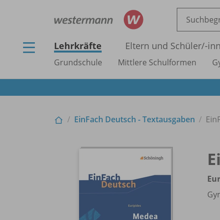
Lehrkräfte
Eltern und Schüler/
-in
Grundschule
Mittlere Schulformen
G
EinFach Deutsch - Textausgaben
Ein
E
Eur
Gym