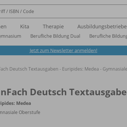
nen
Kita
Therapie
Ausbildungsbetriebe
ymnasium
Berufliche Bildung Dual
Berufliche Bildung
Jetzt zum Newsletter anmelden!
Fach Deutsch Textausgaben - Euripides: Medea - Gymnasial
inFach Deutsch Textausgab
ipides: Medea
nasiale Oberstufe