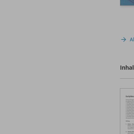
A
Inha