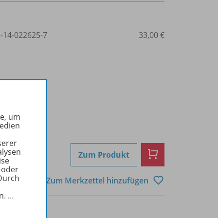
3-14-022625-7
33,00 €
he, um
Medien
serer
alysen
Zum Produkt
ise
 oder
Durch
Zum Merkzettel hinzufügen
in.
…