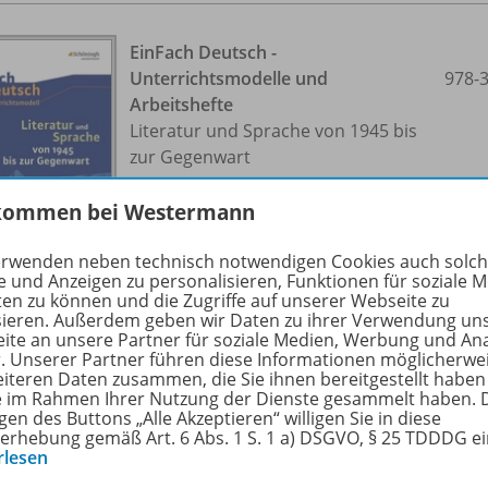
EinFach Deutsch -
Unterrichtsmodelle und
978-
Arbeitshefte
Literatur und Sprache von 1945 bis
zur Gegenwart
kommen bei Westermann
Unterrichtsmodell (mit AH im PDF-
Format)
erwenden neben technisch notwendigen Cookies auch solc
e und Anzeigen zu personalisieren, Funktionen für soziale 
Lieferbar
ten zu können und die Zugriffe auf unserer Webseite zu
sieren. Außerdem geben wir Daten zu ihrer Verwendung un
ite an unsere Partner für soziale Medien, Werbung und An
r. Unserer Partner führen diese Informationen möglicherwe
eiteren Daten zusammen, die Sie ihnen bereitgestellt haben
ie im Rahmen Ihrer Nutzung der Dienste gesammelt haben. 
gen des Buttons „Alle Akzeptieren“ willigen Sie in diese
erhebung gemäß Art. 6 Abs. 1 S. 1 a) DSGVO, § 25 TDDDG e
rlesen
EinFach Deutsch -