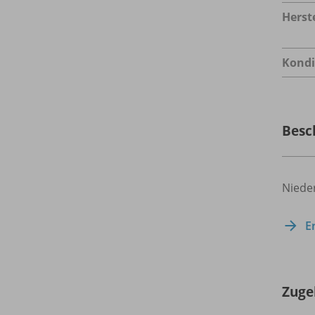
Herste
Kondi
Besc
Niede
E
Zuge