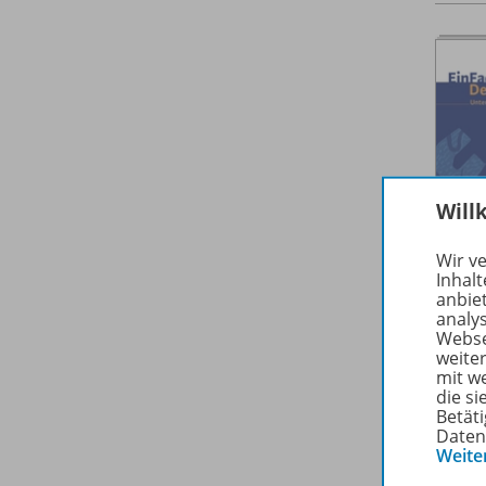
Will
Wir v
Inhalt
anbie
analy
Webse
weite
mit w
die s
Betäti
Daten
Weite