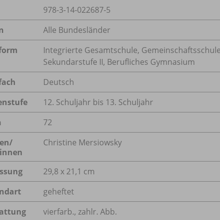
978-3-14-022687-5
n
Alle Bundesländer
form
Integrierte Gesamtschule, Gemeinschaftsschule
Sekundarstufe II, Berufliches Gymnasium
fach
Deutsch
enstufe
12. Schuljahr bis 13. Schuljahr
n
72
en/
Christine Mersiowsky
innen
ssung
29,8 x 21,1 cm
ndart
geheftet
attung
vierfarb., zahlr. Abb.