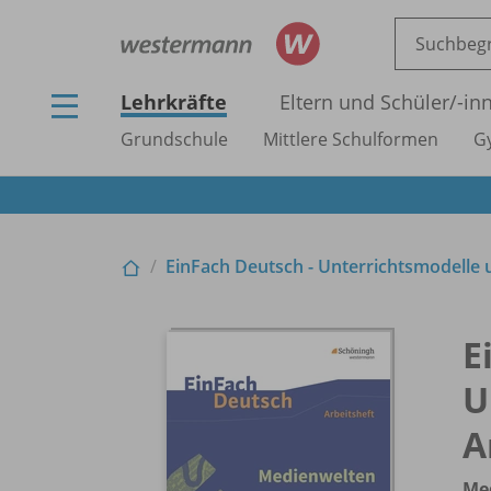
Lehrkräfte
Eltern und Schüler/
-in
Grundschule
Mittlere Schulformen
G
EinFach Deutsch - Unterrichtsmodelle 
E
U
A
Me