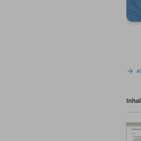
A
Inha