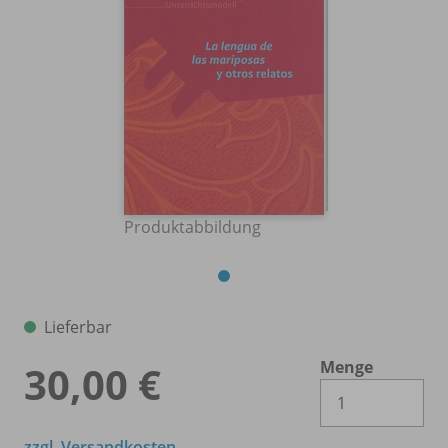
Produktabbildung
Lieferbar
Menge
30,00 €
Es 
zzgl. Versandkosten