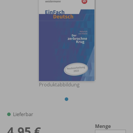
Produktabbildung
Lieferbar
Menge
4,95 €
Es 