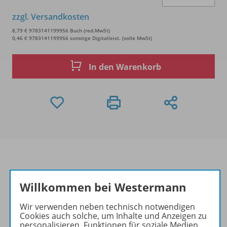
zzgl. Versandkosten
8,79 € 9783141199956 Buch (red.MwSt)
0,46 € 9783141199956 sonstige Digitalleist. (volle MwSt)
In den Warenkorb
Produktinformationen
Willkommen bei Westermann
Wir verwenden neben technisch notwendigen
Cookies auch solche, um Inhalte und Anzeigen zu
Beschreibung
personalisieren, Funktionen für soziale Medien