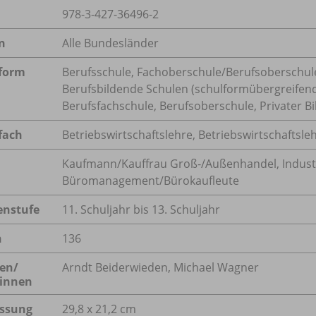
978-3-427-36496-2
n
Alle Bundesländer
form
Berufsschule, Fachoberschule/
Berufsoberschul
Berufsbildende Schulen (schulformübergreifend
Berufsfachschule, Berufsoberschule, Privater 
fach
Betriebswirtschaftslehre
,
Betriebswirtschaftsl
Kaufmann/Kauffrau Groß-/Außenhandel
,
Indus
Büromanagement/Bürokaufleute
enstufe
11. Schuljahr bis 13. Schuljahr
n
136
en/
Arndt Beiderwieden, Michael Wagner
innen
ssung
29,8 x 21,2 cm