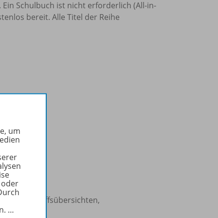
. Ein Schulbuch ist nicht erforderlich (All-in-
enlos bereit. Alle Titel der Reihe
he, um
Medien
serer
alysen
ise
len)
 oder
Durch
wissen (Begriffsübersichten,
in.
…