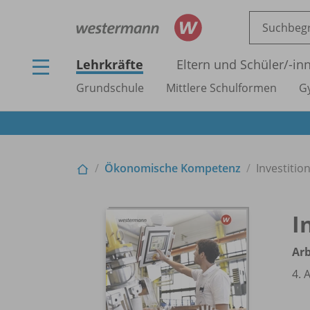
Lehrkräfte
Eltern und Schüler/
-in
Grundschule
Mittlere Schulformen
G
Ökonomische Kompetenz
Investitio
I
Ar
4. 