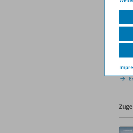
Weite
mi
Neu i
Vo
Digit
Exc
Ka
Impr
E
Zuge