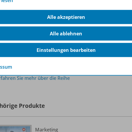
rlesen
t Checklisten: Investitionskonzept, Finanzierungskonzept
n dieser Auflage
Alle akzeptieren
llständige Neubearbeitung des gesamten Titels
Alle ablehnen
ale Zusatzmaterialien
Einstellungen bearbeiten
el-Vorlagen (für den Praxisfall und die Vertiefungsaufgaben
nn-Liste
essum
rfahren Sie mehr über die Reihe
hörige Produkte
Marketing