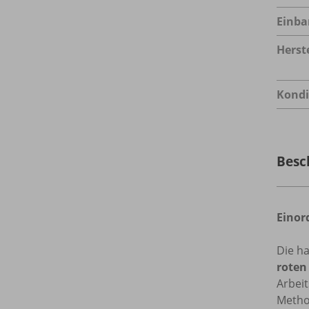
Einba
Herste
Kondi
Besc
Einor
Die h
roten
Arbei
Metho