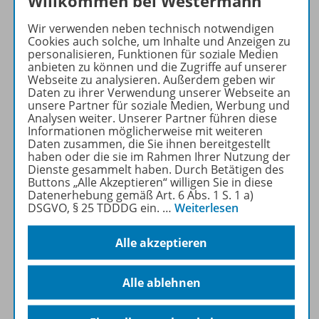
Willkommen bei Westermann
Produktinformationen
Wir verwenden neben technisch notwendigen
Cookies auch solche, um Inhalte und Anzeigen zu
Beschreibung
personalisieren, Funktionen für soziale Medien
anbieten zu können und die Zugriffe auf unserer
Webseite zu analysieren. Außerdem geben wir
Daten zu ihrer Verwendung unserer Webseite an
unsere Partner für soziale Medien, Werbung und
Lizenzbedingungen
Analysen weiter. Unserer Partner führen diese
Informationen möglicherweise mit weiteren
Daten zusammen, die Sie ihnen bereitgestellt
haben oder die sie im Rahmen Ihrer Nutzung der
Zugehörige Produkte
Dienste gesammelt haben. Durch Betätigen des
Buttons „Alle Akzeptieren“ willigen Sie in diese
Datenerhebung gemäß Art. 6 Abs. 1 S. 1 a)
DSGVO, § 25 TDDDG ein.
…
Weiterlesen
Demoversion
Alle akzeptieren
Benachrichtigungs-Service
Alle ablehnen