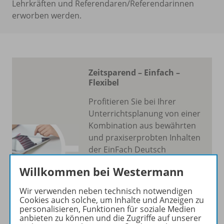
Lehrkräften und Referendaren/Referendarinnen
erworben werden.
Zeitsparend – Einfach –
Flexibel
Profitieren Sie bei Ihrer
Unterrichtsplanung von einer
Kombination aus bewährten
und praxiserprobten Inhalten
der EinFach Deutsch
Unterrichtsmodelle und den
Willkommen bei Westermann
Vorzügen einer
benutzerfreundlichen und
Wir verwenden neben technisch notwendigen
intuitiven
Cookies auch solche, um Inhalte und Anzeigen zu
personalisieren, Funktionen für soziale Medien
Softwareumgebung.
anbieten zu können und die Zugriffe auf unserer