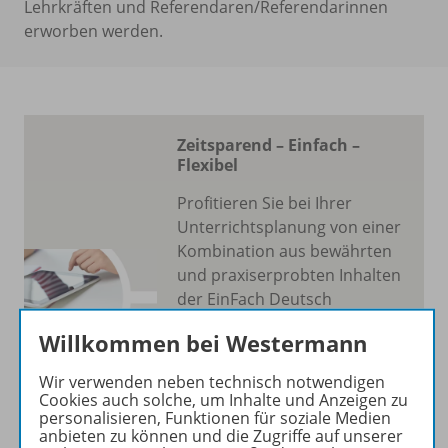
Lehrkräften und Referendaren/Referendarinnen
erworben werden.
Zeitsparend – Einfach –
Flexibel
Profitieren Sie bei Ihrer
Unterrichtsplanung von einer
Kombination aus bewährten
und praxiserprobten Inhalten
der EinFach Deutsch
Unterrichtsmodelle und den
Willkommen bei Westermann
Vorzügen einer
benutzerfreundlichen und
Wir verwenden neben technisch notwendigen
intuitiven
Cookies auch solche, um Inhalte und Anzeigen zu
personalisieren, Funktionen für soziale Medien
Softwareumgebung.
anbieten zu können und die Zugriffe auf unserer