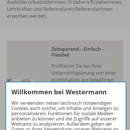
Ausbildern/Ausbilderinnen, Erziehern/Erzieherinnen,
Lehrkräften und Referendaren/Referendarinnen
erworben werden.
Zeitsparend – Einfach –
Flexibel
Profitieren Sie bei Ihrer
Unterrichtsplanung von einer
Kombination aus bewährten
und praxiserprobten Inhalten
Willkommen bei Westermann
der EinFach Deutsch
Unterrichtsmodelle und den
Wir verwenden neben technisch notwendigen
Vorzügen einer
Cookies auch solche, um Inhalte und Anzeigen zu
personalisieren, Funktionen für soziale Medien
benutzerfreundlichen und
anbieten zu können und die Zugriffe auf unserer
intuitiven
Webseite zu analysieren. Außerdem geben wir
Softwareumgebung.
Daten zu ihrer Verwendung unserer Webseite an