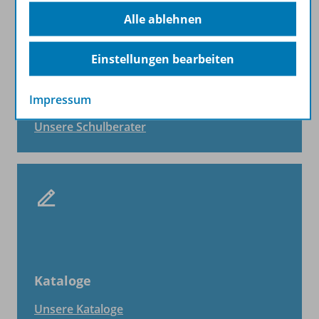
Alle ablehnen
Einstellungen bearbeiten
Schulberater
Impressum
Unsere Schulberater
Kataloge
Unsere Kataloge