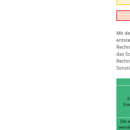
Mit d
entst
Rechn
das Sc
Rechn
Sonsti