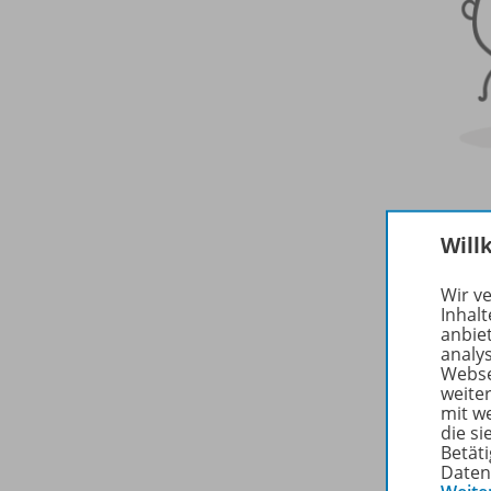
Will
Wir v
Inhalt
anbie
analy
Webse
weite
mit w
die s
Betäti
Daten