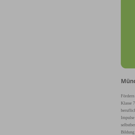
Münd
Fördern
Klasse 
berufli
Impulse
selbstb
Bildung