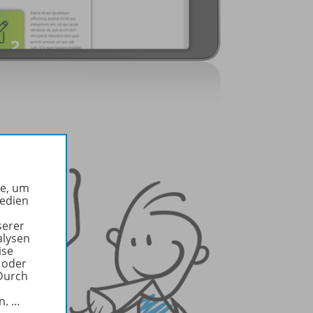
he, um
Medien
serer
alysen
ise
 oder
Durch
in.
…