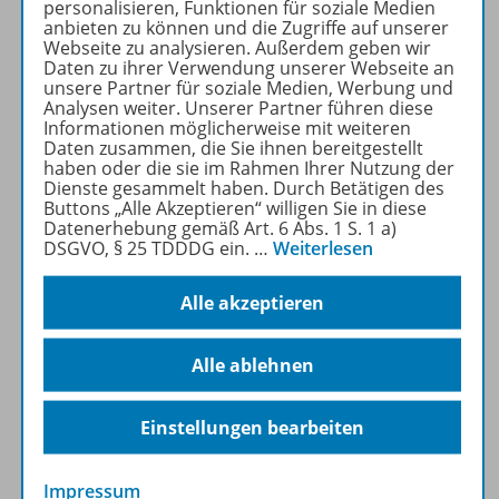
personalisieren, Funktionen für soziale Medien
und möchte sich mit dir messen!
anbieten zu können und die Zugriffe auf unserer
Webseite zu analysieren. Außerdem geben wir
Daten zu ihrer Verwendung unserer Webseite an
unsere Partner für soziale Medien, Werbung und
Analysen weiter. Unserer Partner führen diese
Du hast keinen Amazon Lautsprecher Echo
Informationen möglicherweise mit weiteren
und möchtest trotzdem trainieren?
Daten zusammen, die Sie ihnen bereitgestellt
haben oder die sie im Rahmen Ihrer Nutzung der
Lad´ dir einfach die kostenlose
Amazon-
Dienste gesammelt haben. Durch Betätigen des
Alexa-App
aus dem Store auf dein
Buttons „Alle Akzeptieren“ willigen Sie in diese
Smartphone.
Datenerhebung gemäß Art. 6 Abs. 1 S. 1 a)
DSGVO, § 25 TDDDG ein.
…
Weiterlesen
Alle akzeptieren
Alle ablehnen
Danach brauchst du dich nur noch mit deinen
Einstellungen bearbeiten
Zugangsdaten bei Amazon einloggen - und schon
bist du beim Abi-Training dabei!
Impressum