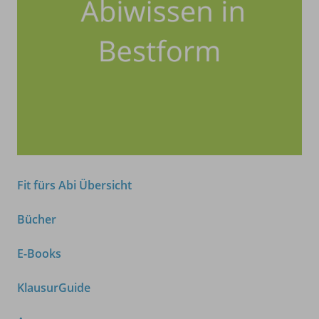
Fit fürs Abi Übersicht
Bücher
E-Books
KlausurGuide