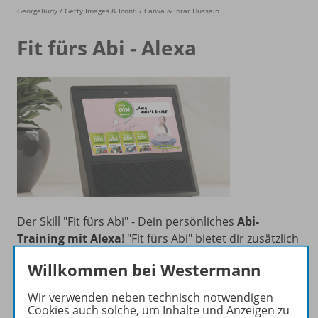
GeorgeRudy / Getty Images & Icon8 / Canva & Ibrar Hussain
Fit fürs Abi - Alexa
Der Skill "Fit fürs Abi" - Dein persönliches
Abi-
Training mit Alexa
!
"Fit fürs Abi" bietet dir zusätzlich
zu den umfassenden Büchern einen Skill, mit dem du
Willkommen bei Westermann
mit Alexa dein Wissen testen kannst: In
Bio,
Deutsch, Mathe sowie Politik und Wirtschaft
Wir verwenden neben technisch notwendigen
warten über
200 Abitur-Fragen
auf dich.
Alexa ist fit
Cookies auch solche, um Inhalte und Anzeigen zu