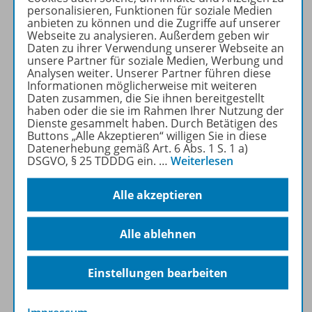
hilft beim Merken
personalisieren, Funktionen für soziale Medien
anbieten zu können und die Zugriffe auf unserer
die App ist offline nutzbar!
Webseite zu analysieren. Außerdem geben wir
Daten zu ihrer Verwendung unserer Webseite an
unsere Partner für soziale Medien, Werbung und
Analysen weiter. Unserer Partner führen diese
Informationen möglicherweise mit weiteren
Hol dir die kostenlose Glossar-App:
Daten zusammen, die Sie ihnen bereitgestellt
haben oder die sie im Rahmen Ihrer Nutzung der
Dienste gesammelt haben. Durch Betätigen des
Buttons „Alle Akzeptieren“ willigen Sie in diese
Datenerhebung gemäß Art. 6 Abs. 1 S. 1 a)
DSGVO, § 25 TDDDG ein.
…
Weiterlesen
Trainings-App: Express-
Alle akzeptieren
Training fürs Abi
Alle ablehnen
Einstellungen bearbeiten