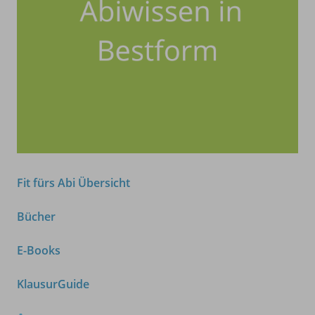
Fit fürs Abi Übersicht
Bücher
E-Books
KlausurGuide