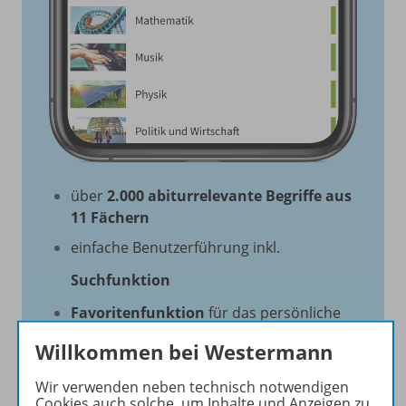
über
2.000 abiturrelevante Begriffe aus
11 Fächern
einfache Benutzerführung inkl.
Suchfunktion
Favoritenfunktion
für das persönliche
Glossar
Willkommen bei Westermann
Lern-Check mit
digitalen „Karteikarten"
Wir verwenden neben technisch notwendigen
Cookies auch solche, um Inhalte und Anzeigen zu