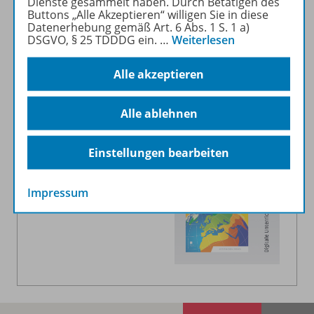
Dienste gesammelt haben. Durch Betätigen des
zuzuordnen.
Einen Überblick über alle
Buttons „Alle Akzeptieren“ willigen Sie in diese
Datenerhebung gemäß Art. 6 Abs. 1 S. 1 a)
Regionalausgaben gibt es hier ↗
DSGVO, § 25 TDDDG ein.
…
Weiterlesen
Viel Spaß beim Entdecken!
Alle akzeptieren
Alle ablehnen
Einstellungen bearbeiten
Impressum