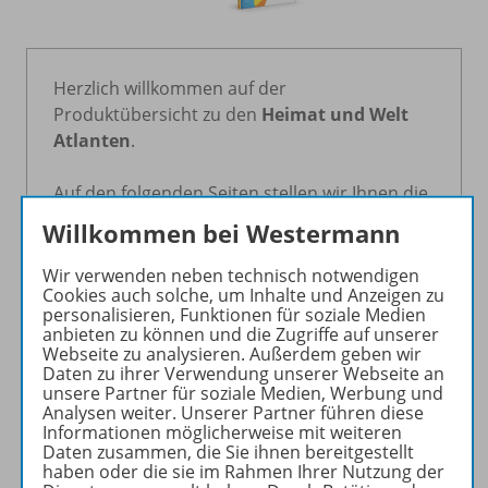
Herzlich willkommen auf der
Produktübersicht zu den
Heimat und Welt
Atlanten
.
Auf den folgenden Seiten stellen wir Ihnen die
Neuausgabe im Detail vor. Über die
Willkommen bei Westermann
Navigationsleiste gelangen Sie zu den
Informationsangeboten.
Wir verwenden neben technisch notwendigen
Cookies auch solche, um Inhalte und Anzeigen zu
personalisieren, Funktionen für soziale Medien
Die Heimat und Welt Atlanten für
Hessen
,
anbieten zu können und die Zugriffe auf unserer
Nordrhein-Westfalen
und
Rheinland-Pfalz
Webseite zu analysieren. Außerdem geben wir
Daten zu ihrer Verwendung unserer Webseite an
sowie die bald erscheinenden Ausgaben für
unsere Partner für soziale Medien, Werbung und
Niedersachsen/Bremen
und
Schleswig-
Analysen weiter. Unserer Partner führen diese
Holstein/Hamburg
sind erstmals unter der
Informationen möglicherweise mit weiteren
Daten zusammen, die Sie ihnen bereitgestellt
Marke
Diercke
erschienen – inhaltlich aber
haben oder die sie im Rahmen Ihrer Nutzung der
ganz wie gewohnt
Heimat und Welt