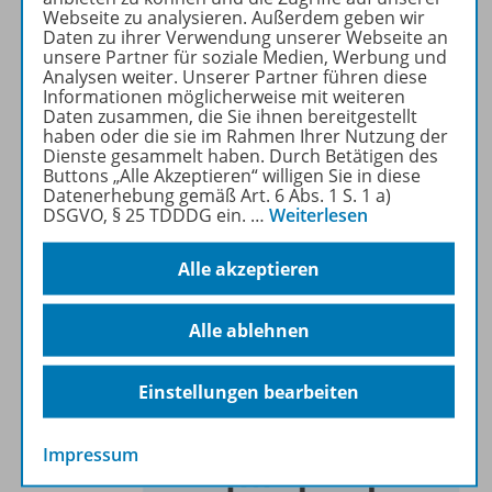
Webseite zu analysieren. Außerdem geben wir
Daten zu ihrer Verwendung unserer Webseite an
unsere Partner für soziale Medien, Werbung und
Analysen weiter. Unserer Partner führen diese
Wonach suchen Sie?
Informationen möglicherweise mit weiteren
Produktübersicht
Daten zusammen, die Sie ihnen bereitgestellt
haben oder die sie im Rahmen Ihrer Nutzung der
Unsere inklusiv-Materialien für Deutsch, Mathematik,
Dienste gesammelt haben. Durch Betätigen des
Buttons „Alle Akzeptieren“ willigen Sie in diese
Sprachen
und Digital üben.
Datenerhebung gemäß Art. 6 Abs. 1 S. 1 a)
DSGVO, § 25 TDDDG ein.
…
Weiterlesen
Alle akzeptieren
Alles für den Unterricht oder zu Hause
Downloads
Alle ablehnen
Infos zu unseren inklusiv Lehrwerken. Hilfreiche
und kreative Informationen zum Downloaden.
Einstellungen bearbeiten
Impressum