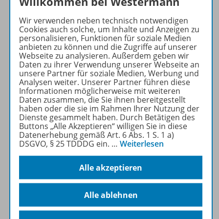
Thomas Roser
Willkommen bei Westermann
Key-Account-Manager Digital
Wir verwenden neben technisch notwendigen
Cookies auch solche, um Inhalte und Anzeigen zu
Tel. 0172 726 02 81
personalisieren, Funktionen für soziale Medien
anbieten zu können und die Zugriffe auf unserer
thomas.roser@westermanngruppe.de
Webseite zu analysieren. Außerdem geben wir
Daten zu ihrer Verwendung unserer Webseite an
Zuständig für:
unsere Partner für soziale Medien, Werbung und
Analysen weiter. Unserer Partner führen diese
Bayern, Berlin, Brandenburg, Sachsen,
Informationen möglicherweise mit weiteren
Sachsen-Anhalt, Thüringen
Daten zusammen, die Sie ihnen bereitgestellt
haben oder die sie im Rahmen Ihrer Nutzung der
Foto: studioline
Dienste gesammelt haben. Durch Betätigen des
Buttons „Alle Akzeptieren“ willigen Sie in diese
Datenerhebung gemäß Art. 6 Abs. 1 S. 1 a)
DSGVO, § 25 TDDDG ein.
…
Weiterlesen
Alle akzeptieren
Alle ablehnen