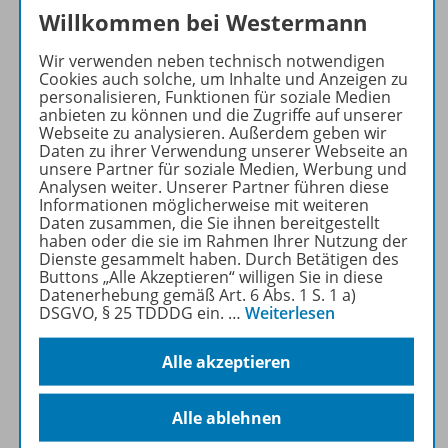
Willkommen bei Westermann
Wir verwenden neben technisch notwendigen
Cookies auch solche, um Inhalte und Anzeigen zu
personalisieren, Funktionen für soziale Medien
anbieten zu können und die Zugriffe auf unserer
Webseite zu analysieren. Außerdem geben wir
Daten zu ihrer Verwendung unserer Webseite an
unsere Partner für soziale Medien, Werbung und
Analysen weiter. Unserer Partner führen diese
Interaktive Übungen
Informationen möglicherweise mit weiteren
Daten zusammen, die Sie ihnen bereitgestellt
Interaktive Übungen
haben oder die sie im Rahmen Ihrer Nutzung der
Dienste gesammelt haben. Durch Betätigen des
Die Interaktiven Übungen ermöglichen gezieltes
Buttons „Alle Akzeptieren“ willigen Sie in diese
Datenerhebung gemäß Art. 6 Abs. 1 S. 1 a)
Üben mit direktem Feedback – lehrwerksnah
DSGVO, § 25 TDDDG ein.
…
Weiterlesen
oder lehrwerksunabhängig.
Alle akzeptieren
Interaktive Übungen ansehen
Alle ablehnen