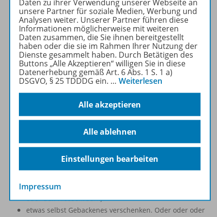
Wie funktioniert das nun?
Daten zu ihrer Verwendung unserer Webseite an
unsere Partner für soziale Medien, Werbung und
Ich ordne jedem Kind ein Datum in der Adventszeit zu.
Analysen weiter. Unserer Partner führen diese
Dieses Jahr waren es genau 23 Tage (vom 1. bis zum 23.
Informationen möglicherweise mit weiteren
Dezember), was sehr praktisch ist, da ich genau 23 Kinder
Daten zusammen, die Sie ihnen bereitgestellt
haben oder die sie im Rahmen Ihrer Nutzung der
in der Klasse habe. Montags sind dann logischerweise drei
Dienste gesammelt haben. Durch Betätigen des
Kinder dran, damit das Wochenende auch mit gerechnet
Buttons „Alle Akzeptieren“ willigen Sie in diese
wird.
Datenerhebung gemäß Art. 6 Abs. 1 S. 1 a)
DSGVO, § 25 TDDDG ein.
…
Weiterlesen
Jedes Kind überlegt sich dann für seinen zugeordneten
Alle akzeptieren
Tag, an dem es dran ist, eine Sache, die es für alle Kinder
der Klasse gestalten, vorstellen oder mitbringen möchte.
Alle ablehnen
Was könnte das sein?
ein schönes Bild für den Klassenraum malen
Einstellungen bearbeiten
ein Gedicht auswendig lernen und aufsagen
ein Lied vorsingen oder mit Instrument vorspielen
Impressum
etwas selbst Gebasteltes verschenken (für jedes Kind
oder den Klassenraum)
etwas selbst Gebackenes verschenken. Oder oder oder