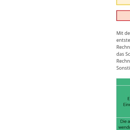
Mit d
entst
Rechn
das Sc
Rechn
Sonsti