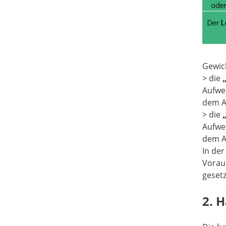
Gewich
> die
Aufw
dem A
> die
Aufw
dem A
In der
Vorau
gesetz
2. 