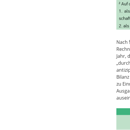
Nach §
Rechn
Jahr, 
„durc
antizi
Bilanz
zu Ei
Ausga
ausein