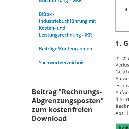
Buchführung – GKR
BiBox -
Industriebuchführung mit
Kosten- und
Leistungsrechnung - IKR
1. 
Beiträge/Kontenrahmen
In „bi
Sachwortverzeichnis
Verlus
Gesch
Aufwe
es un
Beitrag "Rechnungs-
Aufwe
Abgrenzungsposten"
die E
Rech
zum kostenfreien
Abs. 1
Download