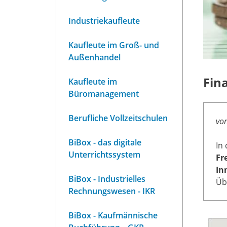
Industriekaufleute
Kaufleute im Groß- und
Außenhandel
Fin
Kaufleute im
Büromanagement
Berufliche Vollzeitschulen
von
BiBox - das digitale
In
Unterrichtssystem
Fr
In
BiBox - Industrielles
Üb
Rechnungswesen - IKR
BiBox - Kaufmännische