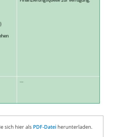
e sich hier als
PDF-Datei
herunterladen.