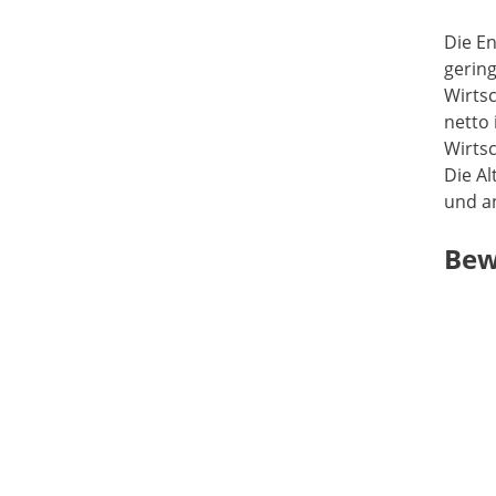
Die En
gerin
Wirtsc
netto
Wirtsc
Die Al
und a
Bew