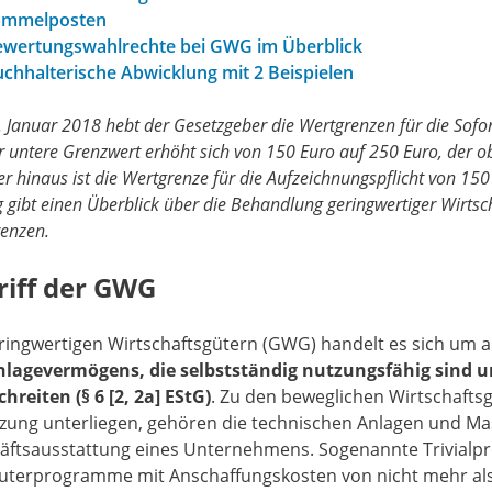
ammelposten
wertungswahlrechte bei GWG im Überblick
chhalterische Abwicklung mit 2 Beispielen
 Januar 2018 hebt der Gesetzgeber die Wertgrenzen für die Sofor
r untere Grenzwert erhöht sich von 150 Euro auf 250 Euro, der 
r hinaus ist die Wertgrenze für die Aufzeichnungspflicht von 1
g gibt einen Überblick über die Behandlung geringwertiger Wirtsc
enzen.
riff der GWG
eringwertigen Wirtschaftsgütern (GWG) handelt es sich um 
nlagevermögens, die selbstständig nutzungsfähig sind 
hreiten (§ 6 [2, 2a] EStG)
. Zu den beweglichen Wirtschafts
zung unterliegen, gehören die technischen Anlagen und Mas
äftsausstattung eines Unternehmens. Sogenannte Trivial
terprogramme mit Anschaffungskosten von nicht mehr als 8