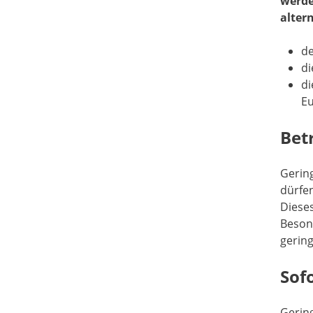
werd
alter
de
di
di
Eu
Bet
Gerin
dürfen
Diese
Besond
gering
Sof
Gerin