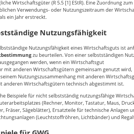
iche Wirtschaftsgüter (R 5.5 [1] EStR). Eine Zuordnung zu
eblichen Verwendungs- oder Nutzungszeitraum der Wirtscha
ls ein Jahr erstreckt.
bstständige Nutzungsfähigkeit
lbstständige Nutzungsfähigkeit eines Wirtschaftsguts ist a
kbestimmung
zu beurteilen. Von einer selbstständigen Nutz
 ausgegangen werden, wenn ein Wirtschaftsgut
r mit anderen Wirtschaftsgütern gemeinsam genutzt wird,
 seinem Nutzungszusammenhang mit anderen Wirtschaftsgüte
t anderen Wirtschaftsgütern technisch abgestimmt ist.
he Beispiele für nicht selbstständig nutzungsfähige Wirtsch
terarbeitsplatzes (Rechner, Monitor, Tastatur, Maus, Druc
r, Fräser, Sägeblätter), Ersatzteile für technische Anlagen
htungsanlagen (Leuchtstoffröhren, Lichtbänder) und Regalt
spiele für GWG