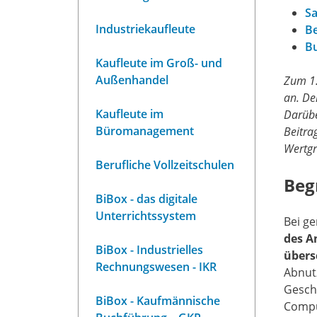
S
Industriekaufleute
Be
Bu
Kaufleute im Groß- und
Außenhandel
Zum 1.
an. De
Kaufleute im
Darübe
Büromanagement
Beitra
Wertgr
Berufliche Vollzeitschulen
Beg
BiBox - das digitale
Unterrichtssystem
Bei g
des A
BiBox - Industrielles
übersc
Rechnungswesen - IKR
Abnut
Gesch
BiBox - Kaufmännische
Compu