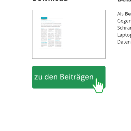
Als
Be
Gegens
Schrän
Laptop
Datens