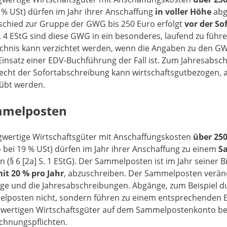
 % USt) dürfen im Jahr ihrer Anschaffung
in voller Höhe
abge
schied zur Gruppe der GWG bis 250 Euro erfolgt
vor der So
S. 4 EStG sind diese GWG in ein besonderes, laufend zu füh
ichnis kann verzichtet werden, wenn die Angaben zu den GW
insatz einer EDV-Buchführung der Fall ist. Zum Jahresabsc
echt der Sofortabschreibung kann wirtschaftsgutbezogen, 
übt werden.
melposten
gwertige Wirtschaftsgüter mit Anschaffungskosten
über 250
 bei 19 % USt) dürfen im Jahr ihrer Anschaffung zu einem
S
 (§ 6 [2a] S. 1 EStG). Der Sammelposten ist im Jahr seiner 
mit 20 % pro Jahr
, abzuschreiben. Der Sammelposten veränd
ge und die Jahresabschreibungen. Abgänge, zum Beispiel d
lposten nicht, sondern führen zu einem entsprechenden E
gwertigen Wirtschaftsgüter auf dem Sammelpostenkonto be
chnungspflichten.