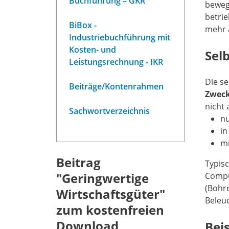
Buchführung – GKR
bewegl
betri
BiBox -
mehr a
Industriebuchführung mit
Kosten- und
Sel
Leistungsrechnung - IKR
Die se
Beiträge/Kontenrahmen
Zwec
nicht
Sachwortverzeichnis
nu
in
mi
Beitrag
Typisc
"Geringwertige
Compu
(Bohre
Wirtschaftsgüter"
Beleuc
zum kostenfreien
Download
Bei