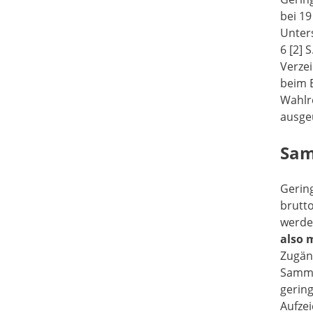
bei 19
Unter
6 [2] 
Verze
beim E
Wahlr
ausge
Sam
Gerin
brutto
werden
also 
Zugän
Samme
gerin
Aufzei