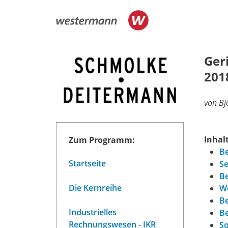
Ger
201
von Bj
Inhalt
Zum Programm:
Be
Startseite
Se
Be
Die Kernreihe
W
B
Industrielles
B
Rechnungswesen - IKR
So