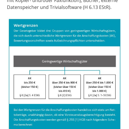
mit Kopier- und/oder Faxfunktion), Bücher, externe
Datenspeicher und Trivialsoftware (H 6.13 EStR).