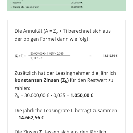
Die Annuität (A = Z
+ T) berechnet sich aus
v
der obigen Formel dann wie folgt:
Zusätzlich hat der Leasingnehmer die jährlich
konstanten Zinsen (Z
)
für den Restwert zu
k
zahlen:
Z
= 30.000,00 € • 0,035 =
1.050,00 €
k
Die jährliche Leasingrate
L
beträgt zusammen
=
14.662,56 €
Die Zinsen
Z
lassen sich aus den jährlich