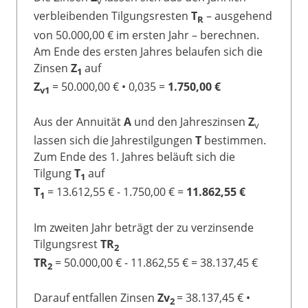
v
verbleibenden Tilgungsresten
T
– ausgehend
R
von 50.000,00 € im ersten Jahr – berechnen.
Am Ende des ersten Jahres belaufen sich die
Zinsen
Z
auf
1
Z
= 50.000,00 € • 0,035 =
1.750,00 €
v1
Aus der Annuität
A
und den Jahreszinsen
Z
v
lassen sich die Jahrestilgungen
T
bestimmen.
Zum Ende des 1. Jahres beläuft sich die
Tilgung
T
auf
1
T
= 13.612,55 € - 1.750,00 € =
11.862,55 €
1
Im zweiten Jahr beträgt der zu verzinsende
Tilgungsrest
TR
2
TR
= 50.000,00 € - 11.862,55 € = 38.137,45 €
2
Darauf entfallen Zinsen
Zv
= 38.137,45 € •
2