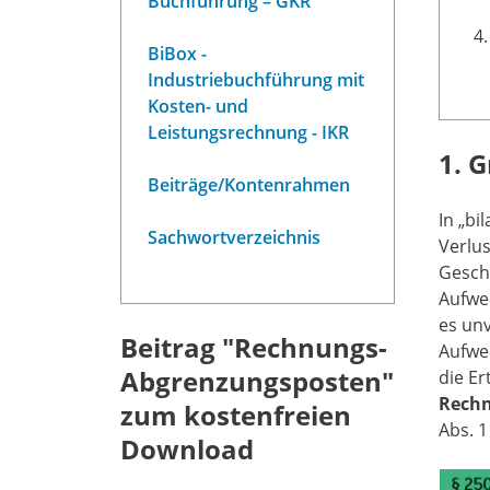
Buchführung – GKR
BiBox -
Industriebuchführung mit
Kosten- und
Leistungsrechnung - IKR
1. 
Beiträge/Kontenrahmen
In „bi
Sachwortverzeichnis
Verlus
Gesch
Aufwe
es un
Beitrag "Rechnungs-
Aufwe
Abgrenzungsposten"
die E
Rech
zum kostenfreien
Abs. 1
Download