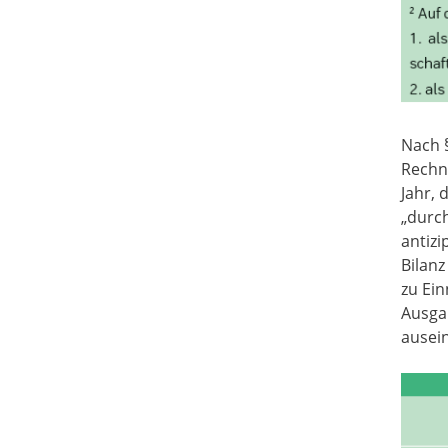
Nach §
Rechn
Jahr, 
„durc
antizi
Bilanz
zu Ei
Ausga
ausein