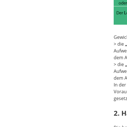
Gewich
> die
Aufw
dem A
> die
Aufw
dem A
In der
Vorau
gesetz
2. 