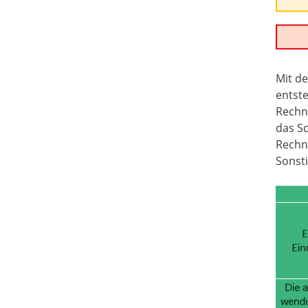
Mit d
entst
Rechn
das Sc
Rechn
Sonsti