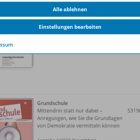
Philosophie & Ethik in der
Alle ablehnen
Grundschule
2305
Lebendige Demokratie
Einstellungen bearbeiten
Ausgabe 1/
2023 (März)
essum
Lieferbar
Grundschule
Mittendrin statt nur dabei –
5319
Anregungen, wie Sie die Grundlagen
von Demokratie vermitteln können