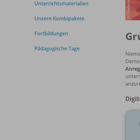
Unterrichtsmaterialien
Unsere Kombipakete
Gr
Fortbildungen
Pädagogische Tage
Niema
Demok
Anre
unters
anzur
Digit