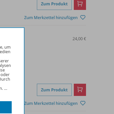
Zum Produkt
Zum Merkzettel hinzufügen
2103
24,00 €
he, um
Medien
serer
alysen
ise
 oder
Durch
in.
…
Zum Produkt
Zum Merkzettel hinzufügen