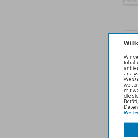
Will
Wir v
Inhalt
anbie
analy
Webse
weite
mit w
die s
Betäti
Daten
Weite