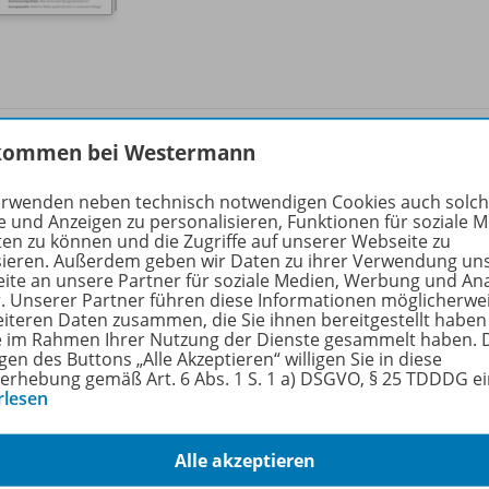
Sachunterricht Weltwissen
kommen bei Westermann
Demokratie und Partizipation –
2370
Wahlen, Macht und
erwenden neben technisch notwendigen Cookies auch solc
Meinungsbildung
e und Anzeigen zu personalisieren, Funktionen für soziale 
ten zu können und die Zugriffe auf unserer Webseite zu
sieren. Außerdem geben wir Daten zu ihrer Verwendung un
Ausgabe 3/
2021 (August)
ite an unsere Partner für soziale Medien, Werbung und An
r. Unserer Partner führen diese Informationen möglicherwe
Lieferbar, wird für Sie produziert
eiteren Daten zusammen, die Sie ihnen bereitgestellt haben
ie im Rahmen Ihrer Nutzung der Dienste gesammelt haben. 
gen des Buttons „Alle Akzeptieren“ willigen Sie in diese
erhebung gemäß Art. 6 Abs. 1 S. 1 a) DSGVO, § 25 TDDDG e
rlesen
Alle akzeptieren