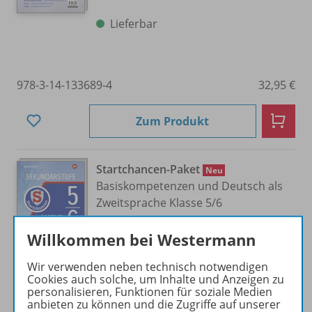
Lieferbar
978-3-14-133689-4
32,95 €
Zum Produkt
Startchancen-Paket
Neu
Basiskompetenzen und Deutsch als
Zweitsprache Klasse 5/
6
(4 Hefte)
Willkommen bei Westermann
Wir verwenden neben technisch notwendigen
Lieferbar
Cookies auch solche, um Inhalte und Anzeigen zu
personalisieren, Funktionen für soziale Medien
anbieten zu können und die Zugriffe auf unserer