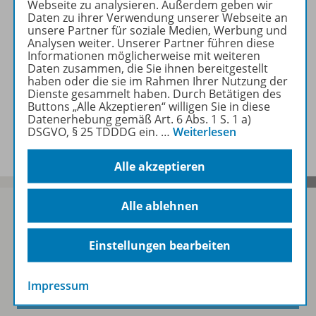
Webseite zu analysieren. Außerdem geben wir
978-3-14-133690-0
37,95 €
Daten zu ihrer Verwendung unserer Webseite an
unsere Partner für soziale Medien, Werbung und
Analysen weiter. Unserer Partner führen diese
Zum Produkt
Informationen möglicherweise mit weiteren
Daten zusammen, die Sie ihnen bereitgestellt
haben oder die sie im Rahmen Ihrer Nutzung der
Dienste gesammelt haben. Durch Betätigen des
Buttons „Alle Akzeptieren“ willigen Sie in diese
Datenerhebung gemäß Art. 6 Abs. 1 S. 1 a)
DSGVO, § 25 TDDDG ein.
…
Weiterlesen
Alle akzeptieren
Alle ablehnen
Einstellungen bearbeiten
Sofort profitieren
Impressum
Zum Newsletter anmelden