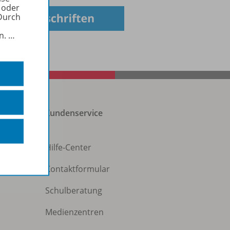
 oder
Durch
in.
…
Kundenservice
Hilfe-Center
Kontaktformular
Schulberatung
Medienzentren