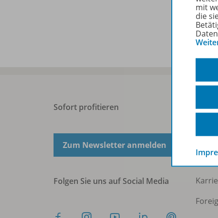
mit w
die s
Betäti
Daten
Weite
Sofort profitieren
West
Über 
Zum Newsletter anmelden
Impr
Press
Karri
Folgen Sie uns auf Social Media
Forei