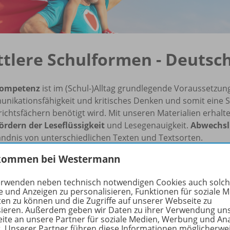
ttlere Schulformen - Deutsch
kompetenz
ist im (Schul-)Alltag grundlegende Voraussetzun
ikationsfähigkeit und kritisches Denken und somit eine Schl
ichtsfächern benötigt wird. Mit unseren Materialien erhalt
ördern der Leseflüssigkeit
und Lesegenauigkeit.
Abwechsl
ändnis von unterschiedlichen Texten und Textsorten.
kommen bei Westermann
erwenden neben technisch notwendigen Cookies auch solc
e und Anzeigen zu personalisieren, Funktionen für soziale 
ten zu können und die Zugriffe auf unserer Webseite zu
sieren. Außerdem geben wir Daten zu ihrer Verwendung un
ite an unsere Partner für soziale Medien, Werbung und An
r. Unserer Partner führen diese Informationen möglicherwe