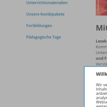
Unterrichtsmaterialien
Unsere Kombipakete
Mi
Fortbildungen
Pädagogische Tage
Lese
Kommun
Unterr
und F
Verst
Will
Wir v
Inhalt
anbie
analy
Webse
weite