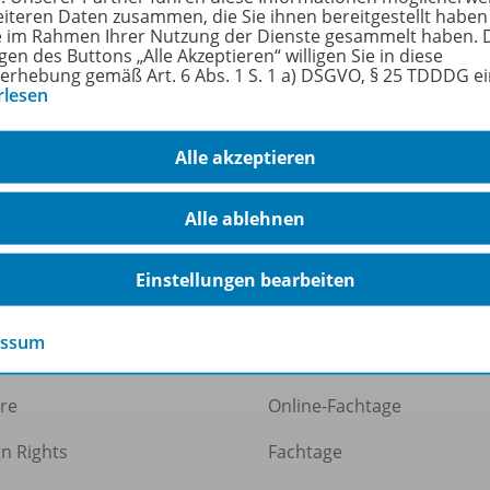
eiteren Daten zusammen, die Sie ihnen bereitgestellt haben
ie im Rahmen Ihrer Nutzung der Dienste gesammelt haben. 
gen des Buttons „Alle Akzeptieren“ willigen Sie in diese
erhebung gemäß Art. 6 Abs. 1 S. 1 a) DSGVO, § 25 TDDDG e
rlesen
Alle akzeptieren
Alle ablehnen
ermann Gruppe
Veranstaltungen
Einstellungen bearbeiten
uns
Webinare
essum
e
Präsenzveranstaltungen
ere
Online-Fachtage
gn Rights
Fachtage