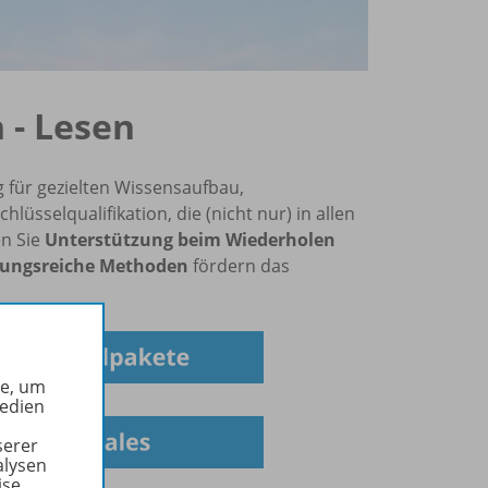
 - Lesen
g für gezielten Wissensaufbau,
üsselqualifikation, die (nicht nur) in allen
en Sie
Unterstützung beim Wiederholen
ungsreiche Methoden
fördern das
he, um
Medien
serer
alysen
ise