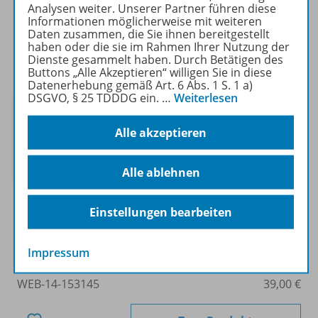
WEB-14-153147
0,00 €
Analysen weiter. Unserer Partner führen diese
Informationen möglicherweise mit weiteren
Daten zusammen, die Sie ihnen bereitgestellt
Zum Produkt
haben oder die sie im Rahmen Ihrer Nutzung der
Dienste gesammelt haben. Durch Betätigen des
Buttons „Alle Akzeptieren“ willigen Sie in diese
Datenerhebung gemäß Art. 6 Abs. 1 S. 1 a)
Digitale Lernmodule
Neu
DSGVO, § 25 TDDDG ein.
…
Weiterlesen
Lesen II – Geschichten lesen und
verstehen
Alle akzeptieren
Klassenlizenz
Alle ablehnen
Sofort verfügbar
Einstellungen bearbeiten
Nur für ausgewählte Kundengruppen
bestellbar
Impressum
WEB-14-153145
39,00 €