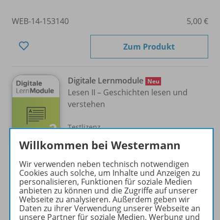
WEB-14-153140
5,00 €
Zum Produkt
Digitale Lernmodule
Neu
Lesen II – Geschichten lesen und
verstehen
Testlizenz
Willkommen bei Westermann
Sofort verfügbar
Wir verwenden neben technisch notwendigen
Cookies auch solche, um Inhalte und Anzeigen zu
Nur für ausgewählte Kundengruppen
personalisieren, Funktionen für soziale Medien
bestellbar
anbieten zu können und die Zugriffe auf unserer
Kostenlos
Webseite zu analysieren. Außerdem geben wir
Daten zu ihrer Verwendung unserer Webseite an
unsere Partner für soziale Medien, Werbung und