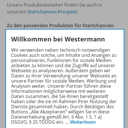
Unsere Produktneuheiten finden Sie auch in
unserem
Startchancen-Prospekt
.
Zu den passenden Produkten für Startchancen-
Schulen:
Willkommen bei Westermann
Digitale Unterrichtsmaterialien
Wir verwenden neben technisch notwendigen
Cookies auch solche, um Inhalte und Anzeigen zu
Basiskompetenzen Deutsch: Lesen & Schreiben
personalisieren, Funktionen für soziale Medien
anbieten zu können und die Zugriffe auf unserer
Webseite zu analysieren. Außerdem geben wir
Lektüren
Daten zu ihrer Verwendung unserer Webseite an
unsere Partner für soziale Medien, Werbung und
Analysen weiter. Unserer Partner führen diese
Basiskompetenzen Mathematik: Rechnen
Informationen möglicherweise mit weiteren
Daten zusammen, die Sie ihnen bereitgestellt
Deutsch als Zweitsprache
haben oder die sie im Rahmen Ihrer Nutzung der
Dienste gesammelt haben. Durch Betätigen des
Buttons „Alle Akzeptieren“ willigen Sie in diese
Berufsorientierung
Datenerhebung gemäß Art. 6 Abs. 1 S. 1 a)
DSGVO, § 25 TDDDG ein.
…
Weiterlesen