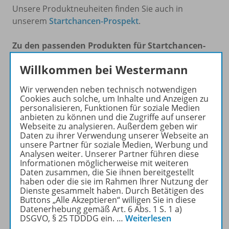
Unsere Produktneuheiten finden Sie auch in
unserem
Startchancen-Prospekt
.
Zu den passenden Produkten für Startchancen-
Schulen:
Willkommen bei Westermann
Digitale Unterrichtsmaterialien
Wir verwenden neben technisch notwendigen
Cookies auch solche, um Inhalte und Anzeigen zu
Basiskompetenzen Deutsch: Lesen & Schreiben
personalisieren, Funktionen für soziale Medien
anbieten zu können und die Zugriffe auf unserer
Webseite zu analysieren. Außerdem geben wir
Lektüren
Daten zu ihrer Verwendung unserer Webseite an
unsere Partner für soziale Medien, Werbung und
Analysen weiter. Unserer Partner führen diese
Basiskompetenzen Mathematik: Rechnen
Informationen möglicherweise mit weiteren
Daten zusammen, die Sie ihnen bereitgestellt
Deutsch als Zweitsprache
haben oder die sie im Rahmen Ihrer Nutzung der
Dienste gesammelt haben. Durch Betätigen des
Buttons „Alle Akzeptieren“ willigen Sie in diese
Berufsorientierung
Datenerhebung gemäß Art. 6 Abs. 1 S. 1 a)
DSGVO, § 25 TDDDG ein.
…
Weiterlesen