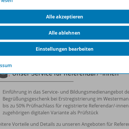
rlesen
ämtliche
Unterrichts- und Zusatzmaterialien
in Ruhe sich
roße Auswahl
lehrwerksunabhängiger Materialien
und
Le
Alle akzeptieren
rtiefen
tuelle
Schullektüren
sowie
Kinder- und Jugendbücher
aus
Alle ablehnen
usgewähltes
Arena-, LÜK-, TimeTEX
und
SCHUBI-Sortimen
echselnde
Aktionen, Impulse und Fortbildungen
– live fü
Einstellungen bearbeiten
essum
Einführung in das Service- und Bildungsmedienangebot 
Begrüßungsgeschenk bei Erstregistrierung im Westerma
bis zu 50% Prüfnachlass für registrierte Referendar/-innen a
zugehörigen digitalen Variante als Prüfstück
itere Vorteile und Details zu unseren Angeboten für Refere