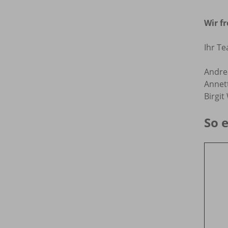
Wir f
Ihr T
Andre
Annett
Birgit
So 