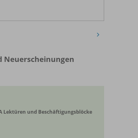
Ab s
nd Neuerscheinungen
Neu
A Lektüren und Beschäftigungsblöcke
STARK