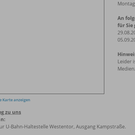
Montag 
An fol
für Sie
29.08.2
05.09.2
Hinweis
Leider 
Medienz
 Karte anzeigen
eg zu uns
n:
zur U-Bahn-Haltestelle Westentor, Ausgang Kampstraße.