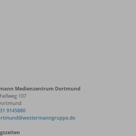
rmann Medienzentrum Dortmund
hellweg 107
Dortmund
231 9145880
rtmund@westermanngruppe.de
gszeiten