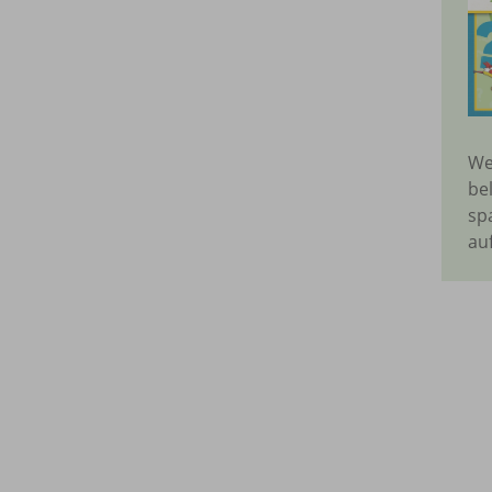
We
be
sp
au