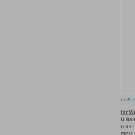
Größere
Ihr W
U-Bah
U 43 
PKW: