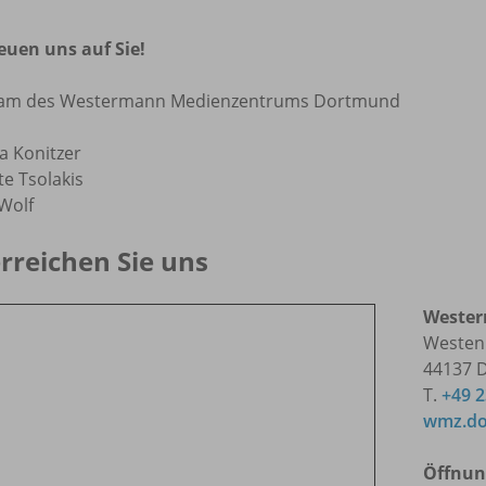
reuen uns auf Sie!
eam des Westermann Medienzentrums Dortmund
a Konitzer
e Tsolakis
 Wolf
erreichen Sie uns
Weste
Westen
44137 
T.
+49 
wmz.do
Öffnun