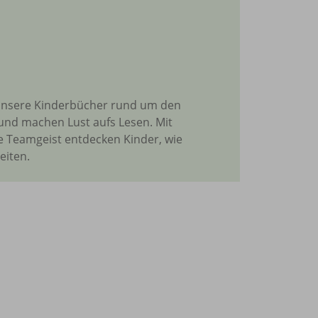
Unse
ersc
Komm
 Unsere Kinderbücher rund um den
 und machen Lust aufs Lesen. Mit
 Teamgeist entdecken Kinder, wie
eiten.