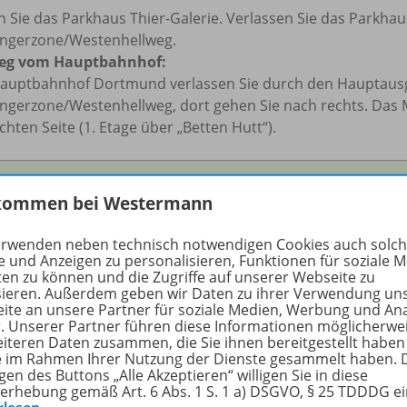
 Sie das Parkhaus Thier-Galerie. Verlassen Sie das Parkhau
ngerzone/Westenhellweg.
eg vom Hauptbahnhof:
auptbahnhof Dortmund verlassen Sie durch den Hauptausg
ngerzone/Westenhellweg, dort gehen Sie nach rechts. Das 
chten Seite (1. Etage über „Betten Hutt“).
hon gewusst?
kommen bei Westermann
sere Räume im Westermann Medienzentrum können Sie au
er Fortbildungen
nutzen. Die Tagungsräume sind mit eine
erwenden neben technisch notwendigen Cookies auch solc
omethean
ausgestattet, die interaktives Arbeiten besonder
e und Anzeigen zu personalisieren, Funktionen für soziale 
ten zu können und die Zugriffe auf unserer Webseite zu
ntraler Lage und einer angenehmen Lernumgebung.
Interes
sieren. Außerdem geben wir Daten zu ihrer Verwendung un
ite an unsere Partner für soziale Medien, Werbung und An
r. Unserer Partner führen diese Informationen möglicherwe
eiteren Daten zusammen, die Sie ihnen bereitgestellt haben
ie im Rahmen Ihrer Nutzung der Dienste gesammelt haben. 
gen des Buttons „Alle Akzeptieren“ willigen Sie in diese
r Angebot für Sie vor Ort im Westermann Medi
erhebung gemäß Art. 6 Abs. 1 S. 1 a) DSGVO, § 25 TDDDG e