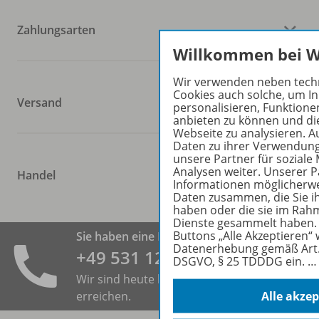
Zahlungsarten
Willkommen bei 
Wir verwenden neben tech
Cookies auch solche, um In
Versand
personalisieren, Funktione
anbieten zu können und die
Webseite zu analysieren. 
Daten zu ihrer Verwendun
unsere Partner für sozial
Analysen weiter. Unserer P
Handel
Informationen möglicherwe
Daten zusammen, die Sie ih
haben oder die sie im Rah
Dienste gesammelt haben. 
Buttons „Alle Akzeptieren“ w
Sie haben eine Frage?
Datenerhebung gemäß Art. 6
+49 531 ­123 25 125
DSGVO, § 25 TDDDG ein.
Wir sind heute bis 18:00 Uhr für Sie zu
Alle akzep
erreichen.