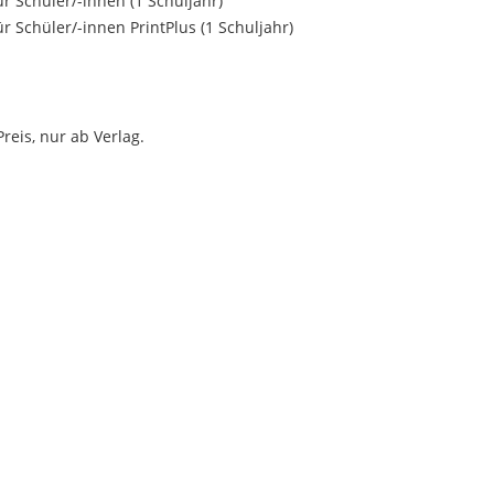
ür Schüler/
-innen (1 Schuljahr)
ür Schüler/
-innen PrintPlus (1 Schuljahr)
reis, nur ab Verlag.