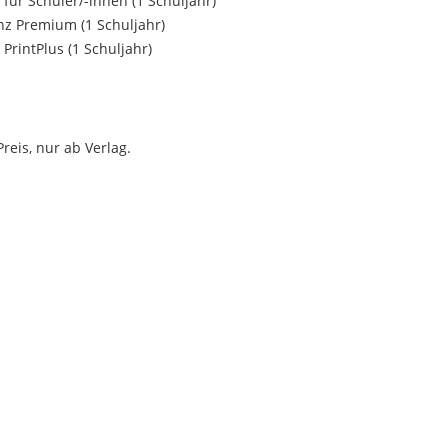
 für Schüler/
-innen (1 Schuljahr)
enz Premium (1 Schuljahr)
 PrintPlus (1 Schuljahr)
reis, nur ab Verlag.