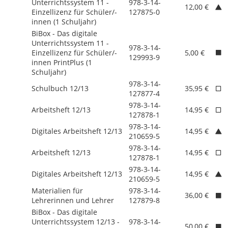
Unterrichtssystem 11 -
978-3-14-
12,00 €
Einzellizenz für Schüler/
-
127875-0
innen (1 Schuljahr)
BiBox - Das digitale
Unterrichtssystem 11 -
978-3-14-
Einzellizenz für Schüler/
-
5,00 €
129993-9
innen PrintPlus (1
Schuljahr)
978-3-14-
Schulbuch 12/
13
35,95 €
127877-4
978-3-14-
Arbeitsheft 12/
13
14,95 €
127878-1
978-3-14-
Digitales Arbeitsheft 12/
13
14,95 €
210659-5
978-3-14-
Arbeitsheft 12/
13
14,95 €
127878-1
978-3-14-
Digitales Arbeitsheft 12/
13
14,95 €
210659-5
Materialien für
978-3-14-
36,00 €
Lehrerinnen und Lehrer
127879-8
BiBox - Das digitale
Unterrichtssystem 12/
13 -
978-3-14-
50,00 €