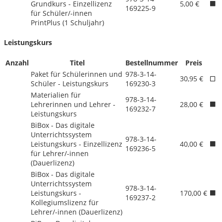
Grundkurs - Einzellizenz
5,00 €
169225-9
für Schüler/
-innen
PrintPlus (1 Schuljahr)
Leistungskurs
Anzahl
Titel
Bestellnummer
Preis
Paket für Schülerinnen und
978-3-14-
30,95 €
Schüler - Leistungskurs
169230-3
Materialien für
978-3-14-
Lehrerinnen und Lehrer -
28,00 €
169232-7
Leistungskurs
BiBox - Das digitale
Unterrichtssystem
978-3-14-
Leistungskurs - Einzellizenz
40,00 €
169236-5
für Lehrer/
-innen
(Dauerlizenz)
BiBox - Das digitale
Unterrichtssystem
978-3-14-
Leistungskurs -
170,00 €
169237-2
Kollegiumslizenz für
Lehrer/
-innen (Dauerlizenz)