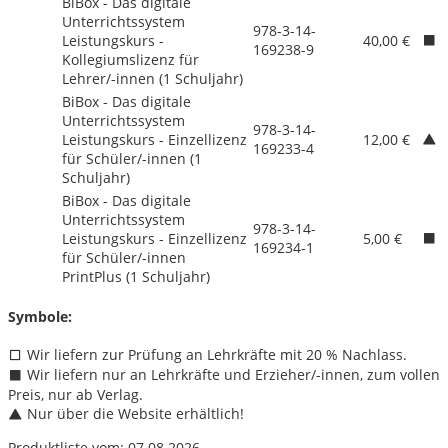
BiBox - Das digitale
Unterrichtssystem
978-3-14-
Leistungskurs -
40,00 €
169238-9
Kollegiumslizenz für
Lehrer/
-innen (1 Schuljahr)
BiBox - Das digitale
Unterrichtssystem
978-3-14-
Leistungskurs - Einzellizenz
12,00 €
169233-4
für Schüler/
-innen (1
Schuljahr)
BiBox - Das digitale
Unterrichtssystem
978-3-14-
Leistungskurs - Einzellizenz
5,00 €
169234-1
für Schüler/
-innen
PrintPlus (1 Schuljahr)
Symbole:
Wir liefern zur Prüfung an Lehrkräfte mit 20 % Nachlass.
Wir liefern nur an Lehrkräfte und Erzieher/
-innen, zum vollen
Preis, nur ab Verlag.
Nur über die Website erhältlich!
Produktliste vom: 07.08.2026