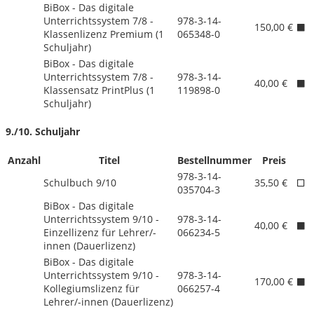
BiBox - Das digitale
Unterrichtssystem 7/
8 -
978-3-14-
150,00 €
Klassenlizenz Premium (1
065348-0
Schuljahr)
BiBox - Das digitale
Unterrichtssystem 7/
8 -
978-3-14-
40,00 €
Klassensatz PrintPlus (1
119898-0
Schuljahr)
9./
10. Schuljahr
Anzahl
Titel
Bestellnummer
Preis
978-3-14-
Schulbuch 9/
10
35,50 €
035704-3
BiBox - Das digitale
Unterrichtssystem 9/
10 -
978-3-14-
40,00 €
Einzellizenz für Lehrer/
-
066234-5
innen (Dauerlizenz)
BiBox - Das digitale
Unterrichtssystem 9/
10 -
978-3-14-
170,00 €
Kollegiumslizenz für
066257-4
Lehrer/
-innen (Dauerlizenz)