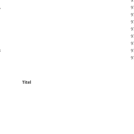
9
A
9
9
9
9
9
9
B
9
9
Titel