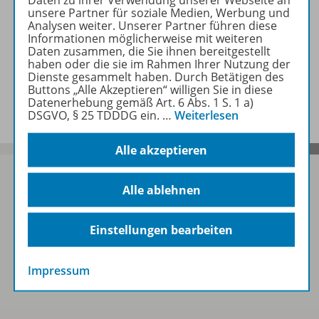
Daten zu ihrer Verwendung unserer Webseite an
unsere Partner für soziale Medien, Werbung und
Analysen weiter. Unserer Partner führen diese
Werbematerial
Informationen möglicherweise mit weiteren
Daten zusammen, die Sie ihnen bereitgestellt
haben oder die sie im Rahmen Ihrer Nutzung der
Dienste gesammelt haben. Durch Betätigen des
Benachrichtigungs-Service
Buttons „Alle Akzeptieren“ willigen Sie in diese
Datenerhebung gemäß Art. 6 Abs. 1 S. 1 a)
DSGVO, § 25 TDDDG ein.
…
Weiterlesen
Alle akzeptieren
Alle ablehnen
Sofort profitieren
Einstellungen bearbeiten
Zum Newsletter anmelden
Impressum