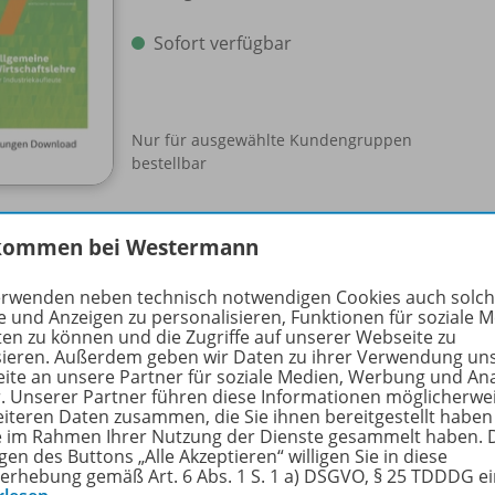
Sofort verfügbar
Nur für ausgewählte Kundengruppen
bestellbar
kommen bei Westermann
Allgemeine Wirtschaftslehre
erwenden neben technisch notwendigen Cookies auch solc
Arbeitsbuch
978-
e und Anzeigen zu personalisieren, Funktionen für soziale 
ten zu können und die Zugriffe auf unserer Webseite zu
sieren. Außerdem geben wir Daten zu ihrer Verwendung un
Lieferbar
ite an unsere Partner für soziale Medien, Werbung und An
r. Unserer Partner führen diese Informationen möglicherwe
eiteren Daten zusammen, die Sie ihnen bereitgestellt haben
ie im Rahmen Ihrer Nutzung der Dienste gesammelt haben. 
gen des Buttons „Alle Akzeptieren“ willigen Sie in diese
erhebung gemäß Art. 6 Abs. 1 S. 1 a) DSGVO, § 25 TDDDG e