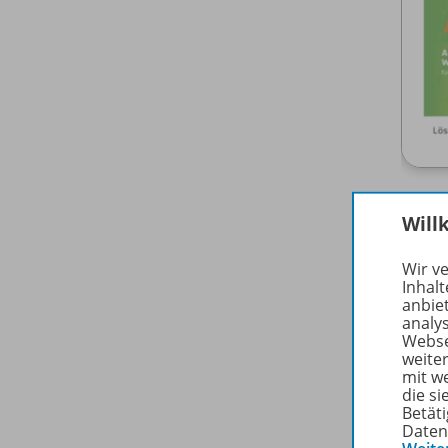
Will
Wir v
Inhalt
anbie
analy
Webse
weite
mit w
die s
Betäti
Daten