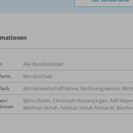
rmationen
n
Alle Bundesländer
form
Berufsschule
fach
Betriebswirtschaftslehre
,
Rechnungswesen
,
Wirt
en/
Björn Flader, Christoph Hassenjürgen, Ralf Köpe
innen
Matthias Schuh, Felizitas Schuh-Terhardt, Manfre