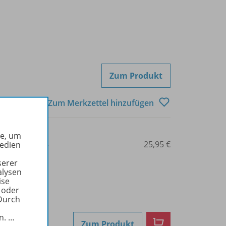
Zum Produkt
Zum Merkzettel hinzufügen
he, um
3-8045-6120-5
25,95 €
Medien
serer
alysen
ise
 oder
Durch
in.
…
Zum Produkt