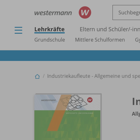
Lehrkräfte
Eltern und Schüler/
-in
Grundschule
Mittlere Schulformen
G
Industriekaufleute - Allgemeine und spe
I
All